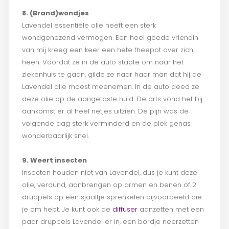
8. (Brand)wondjes
Lavendel essentiële olie heeft een sterk
wondgenezend vermogen. Een heel goede vriendin
van mij kreeg een keer een hete theepot over zich
heen. Voordat ze in de auto stapte om naar het
ziekenhuis te gaan, gilde ze naar haar man dat hij de
Lavendel olie moest meenemen. In de auto deed ze
deze olie op de aangetaste huid. De arts vond het bij
aankomst er al heel netjes uitzien. De pijn was de
volgende dag sterk verminderd en de plek genas
wonderbaarlijk snel.
9. Weert insecten
Insecten houden niet van Lavendel, dus je kunt deze
olie, verdund, aanbrengen op armen en benen of 2
druppels op een sjaaltje sprenkelen bijvoorbeeld die
je om hebt. Je kunt ook de
diffuser
aanzetten met een
paar druppels Lavendel er in, een bordje neerzetten