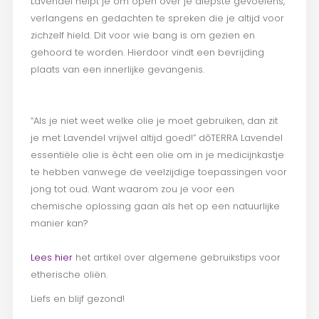
Lavendel helpt je om open over je diepste gevoelens,
verlangens en gedachten te spreken die je altijd voor
zichzelf hield. Dit voor wie bang is om gezien en
gehoord te worden. Hierdoor vindt een bevrijding
plaats van een innerlijke gevangenis.
“Als je niet weet welke olie je moet gebruiken, dan zit
je met Lavendel vrijwel altijd goed!” dōTERRA Lavendel
essentiële olie is ècht een olie om in je medicijnkastje
te hebben vanwege de veelzijdige toepassingen voor
jong tot oud. Want waarom zou je voor een
chemische oplossing gaan als het op een natuurlijke
manier kan?
Lees hier
het artikel over algemene gebruikstips voor
etherische oliën.
Liefs en blijf gezond!