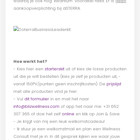
waarbij je ook nog 'kwantum' voordeel hebt. Er is
geen
aankoopverplichting bij dōTERRA.
Hoe werkt het?
- Kies hier een
starterskit
uit of kies de losse producten
uit die je wilt bestellen (kies je zelf je producten uit, -
vanaf 150PV/punten geen inschrijfkosten). De
prijslijst
met alle producten vind je hier.
- Vul
dit formulier
in en mail het naar
info@blizwellness.com
of app het naar me: +31 652
307 365 of doe het zelf
online
en klik op Join & Save.
- Je krijgt van mij een leuk welkomstcadeau!
- Ik stuur je een welkomstmail en plan een Wellness
Consult met je in. In dit gesprek kijken we waar jouw