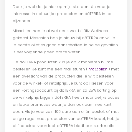
Dank je wel dat je hier op mijn site bent èn voor je
interesse in natuurlijke producten en dōTERRA in het
bijzonder!
Misschien heb je al wel eens wat bij Bliz Wellness
gekocht. Misschien ben je nieuw bij dōTERRA en wil je
je eerste olietjes gaan aanschaffen. In beide gevallen
is het volgende goed om te weten.
De doTERRA producten kun je op 2 manieren bij me
bestellen. Je kunt me een mail sturen (
info@bliz.nl
) met
een overzicht van de producten die je wilt bestellen
voor de winkel- of retailprijs. Je kunt ook kiezen voor
een kortingsaccount bij dōTERRA en zo 25% korting op
de winkelprijs krijgen. dōTERRA heeft maandelijks acties
en leuke promoties waar je dan ook aan mee kunt
doen. Als je voor zo'n 100 euro aan oliën bestelt of met
enige regelmaat producten van doTERRA koopt, heb je
al financieel voordeel. dōTERRA biedt ook starterskits