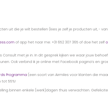
ten uit die je wilt bestellen (kies je zelf je producten uit, - 
ness.com
of app het naar me: +31 652 307 365 of doe het zelf
o
 Consult met je in. In dit gesprek kijken we waar jouw behoeft
unen. Ook verbind ik je online met Facebook pagina’s en groe
ards Programma
(een soort van Airmiles voor klanten die maan
 tot 55%!
stelling binnen enkele (werk)dagen thuis verwachten. Gefelicit