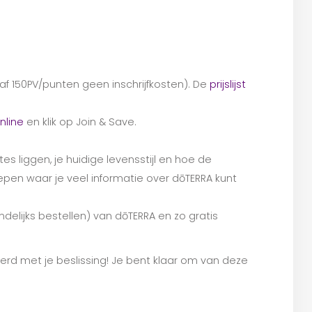
vanaf 150PV/punten geen inschrijfkosten). De
prijslijst
nline
en klik op Join & Save.
es liggen, je huidige levensstijl en hoe de
pen waar je veel informatie over dōTERRA kunt
delijks bestellen) van dōTERRA en zo gratis
eerd met je beslissing! Je bent klaar om van deze