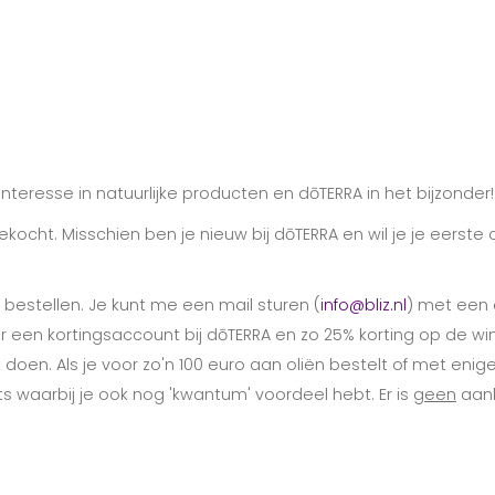
 interesse in natuurlijke producten en dōTERRA in het bijzonder!
ekocht. Misschien ben je nieuw bij dōTERRA en wil je je eerste 
bestellen. Je kunt me een mail sturen (
info@bliz.nl
) met een 
oor een kortingsaccount bij dōTERRA en zo 25% korting op de win
oen. Als je voor zo'n 100 euro aan oliën bestelt of met eni
its waarbij je ook nog 'kwantum' voordeel hebt. Er is
geen
aank